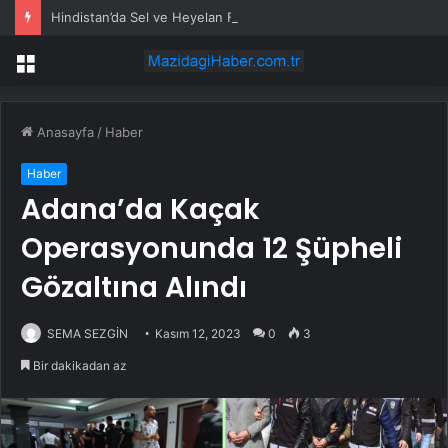
Hindistan’da Sel ve Heyelan Felaketi: En Az 25 Kişi Hayatını Kaybetti
Menü
Anasayfa
/
Haber
Haber
Adana’da Kaçak
Operasyonunda 12 Şüpheli
Gözaltına Alındı
SEMA SEZGİN
Kasım 12, 2023
0
3
Bir dakikadan az