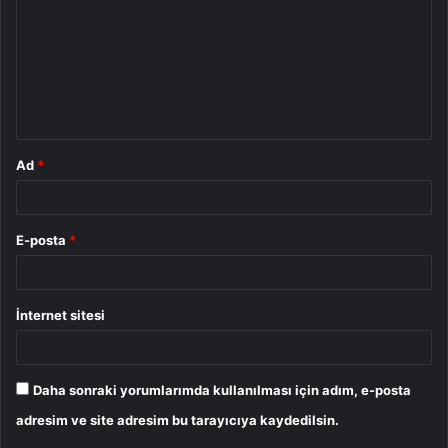
r
u
m
*
Ad
*
E-posta
*
İnternet sitesi
Daha sonraki yorumlarımda kullanılması için adım, e-posta
adresim ve site adresim bu tarayıcıya kaydedilsin.