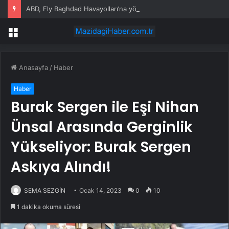
ABD, Fly Baghdad Havayolları’na yönelik yaptırımları kaldırdı
Menü
Anasayfa
/
Haber
Haber
Burak Sergen ile Eşi Nihan
Ünsal Arasında Gerginlik
Yükseliyor: Burak Sergen
Askıya Alındı!
SEMA SEZGİN
Ocak 14, 2023
0
10
1 dakika okuma süresi