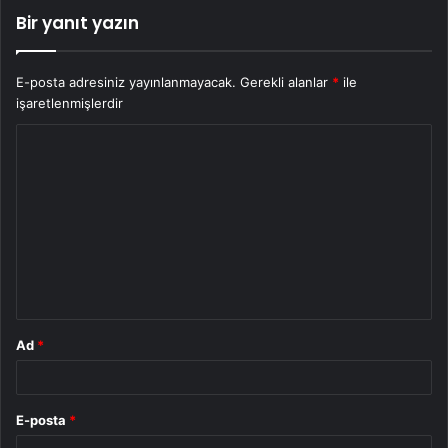
Bir yanıt yazın
E-posta adresiniz yayınlanmayacak.
Gerekli alanlar
*
ile
işaretlenmişlerdir
Y
o
r
u
m
*
Ad
*
E-posta
*