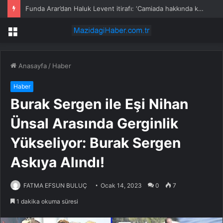
Funda Arar’dan Haluk Levent itirafı: ‘Camiada hakkında konuşulanları biliyorduk’
Menü
Anasayfa
/
Haber
Haber
Burak Sergen ile Eşi Nihan
Ünsal Arasında Gerginlik
Yükseliyor: Burak Sergen
Askıya Alındı!
FATMA EFSUN BULUÇ
Ocak 14, 2023
0
7
1 dakika okuma süresi