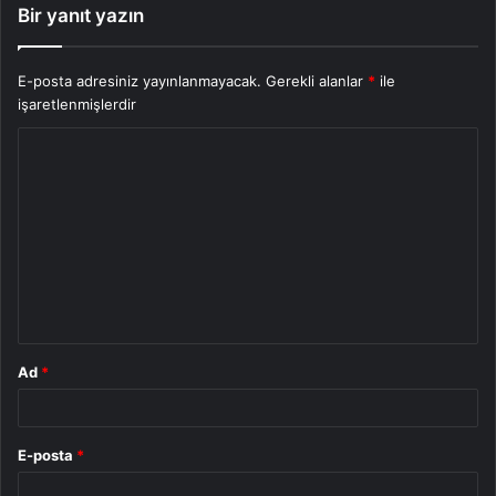
Bir yanıt yazın
E-posta adresiniz yayınlanmayacak.
Gerekli alanlar
*
ile
işaretlenmişlerdir
Y
o
r
u
m
*
Ad
*
E-posta
*