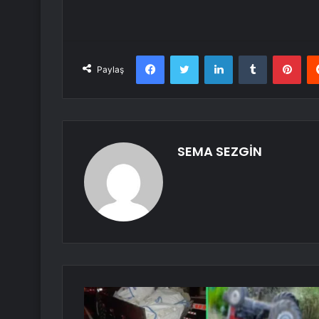
Facebook
Twitter
LinkedIn
Tumblr
Pint
Paylaş
SEMA SEZGİN