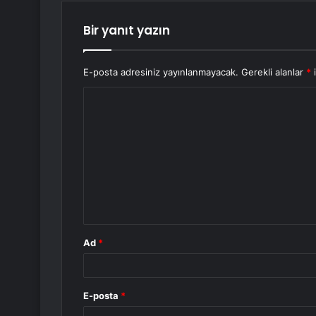
Bir yanıt yazın
E-posta adresiniz yayınlanmayacak.
Gerekli alanlar
*
i
Y
o
r
u
m
*
Ad
*
E-posta
*