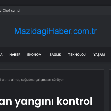
rChef şampiyonu Eren’in cenazesinde duygusal anlar: Annesi güçlükle a
FA
HABER
EKONOMI
SAĞLIK
TEKNOLOJI
YAŞAM
 altına alındı, soğutma çalışmaları sürüyor
n yangını kontrol