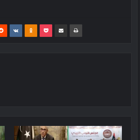
erest
Reddit
VKontakte
Odnoklassniki
Pocket
E-Posta ile paylaş
Yazdır