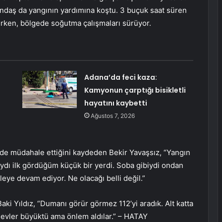
tandaş da yangının yardımına koştu. 3 buçuk saat süren
ınırken, bölgede soğutma çalışmaları sürüyor.
Adana’da feci kaza:
Kamyonun çarptığı bisikletli
hayatını kaybetti
Ağustos 7, 2026
ede müdahale ettiğini kaydeden Bekir Yavaşsız, “Yangın
aydı ilk gördüğüm küçük bir yerdi. Soba gibiydi ondan
leye devam ediyor. Ne olacağı belli değil.”
aki Yıldız, “Dumanı görür görmez 112’yi aradık. Alt katta
levler büyüktü ama önlem aldılar.” – HATAY