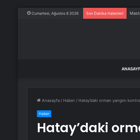
Maste
Cumartesi, Ağustos 8 2026
Son Dakika Haberleri
ANASAY
Anasayfa
/
Haber
/
Hatay’daki orman yangını kontrol
Haber
Hatay’daki orma