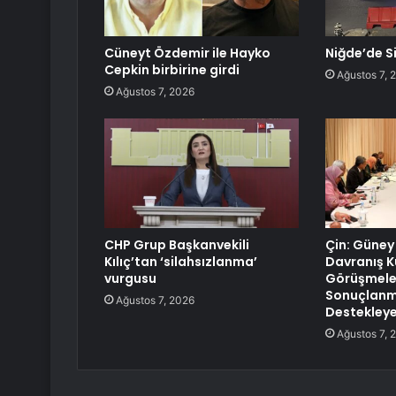
Cüneyt Özdemir ile Hayko
Niğde’de Si
Cepkin birbirine girdi
Ağustos 7, 
Ağustos 7, 2026
CHP Grup Başkanvekili
Çin: Güney
Kılıç’tan ‘silahsızlanma’
Davranış K
vurgusu
Görüşmele
Sonuçlanma
Ağustos 7, 2026
Destekley
Ağustos 7, 