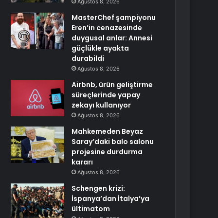
Ağustos 8, 2026
MasterChef şampiyonu
Eren’in cenazesinde
duygusal anlar: Annesi
güçlükle ayakta
durabildi
Ağustos 8, 2026
Airbnb, ürün geliştirme
süreçlerinde yapay
zekayı kullanıyor
Ağustos 8, 2026
Mahkemeden Beyaz
Saray’daki balo salonu
projesine durdurma
kararı
Ağustos 8, 2026
Schengen krizi:
İspanya’dan İtalya’ya
ültimatom