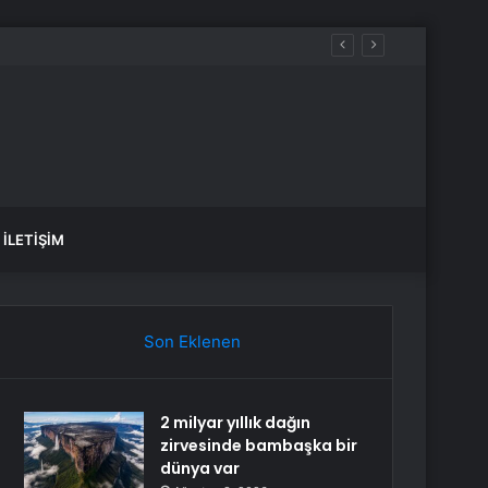
yakta durabildi
İLETIŞIM
Son Eklenen
2 milyar yıllık dağın
zirvesinde bambaşka bir
dünya var