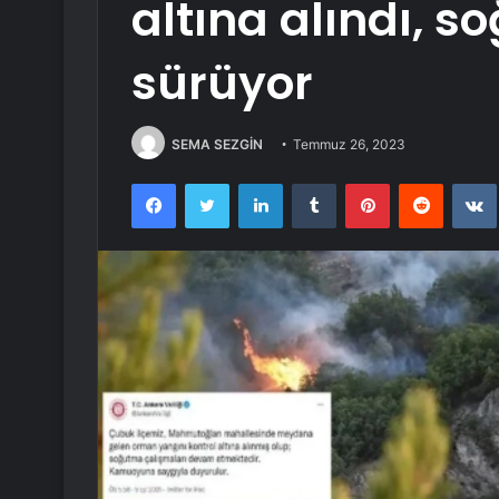
altına alındı, 
sürüyor
SEMA SEZGİN
Temmuz 26, 2023
Facebook
Twitter
LinkedIn
Tumblr
Pinterest
Reddit