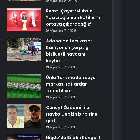
Ağustos 8, 2026
Remzi Çayır: ‘Muhsin
Yazıcıoğlu’nun katillerini
ortaya çıkaracağız’
Ağustos 7, 2026
Adana’da feci kaza:
Kamyonun çarptığı
bisikletli hayatını
kaybetti
Ağustos 7, 2026
Ünlü Türk maden suyu
markası raflardan
toplatılıyor
Ağustos 7, 2026
Cüneyt Özdemir ile
Hayko Cepkin birbirine
girdi
Ağustos 7, 2026
Niğde’de Silahlı Kavga: 1