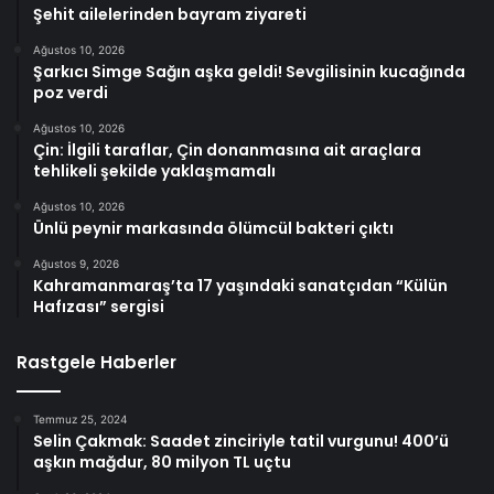
Şehit ailelerinden bayram ziyareti
Ağustos 10, 2026
Şarkıcı Simge Sağın aşka geldi! Sevgilisinin kucağında
poz verdi
Ağustos 10, 2026
Çin: İlgili taraflar, Çin donanmasına ait araçlara
tehlikeli şekilde yaklaşmamalı
Ağustos 10, 2026
Ünlü peynir markasında ölümcül bakteri çıktı
Ağustos 9, 2026
Kahramanmaraş’ta 17 yaşındaki sanatçıdan “Külün
Hafızası” sergisi
Rastgele Haberler
Temmuz 25, 2024
Selin Çakmak: Saadet zinciriyle tatil vurgunu! 400’ü
aşkın mağdur, 80 milyon TL uçtu