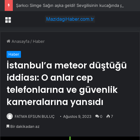
Şarkıcı Simge Sağın aşka geldi! Sevgilisinin kucağında poz verdi
Menü
Anasayfa
/
Haber
Haber
İstanbul’a meteor düştüğü
iddiası: O anlar cep
telefonlarına ve güvenlik
kameralarına yansıdı
FATMA EFSUN BULUÇ
Ağustos 9, 2023
0
7
Bir dakikadan az