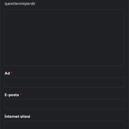
işaretlenmişlerdir
Y
o
r
u
m
*
Ad
*
E-posta
*
İnternet sitesi