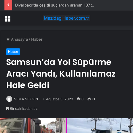
Diyarbakır’da çeşitli suçlardan aranan 137 zanlı yakalandı
Menü
Anasayfa
/
Haber
Haber
Samsun’da Yol Süpürme
Aracı Yandı, Kullanılamaz
Hale Geldi
SEMA SEZGİN
Ağustos 3, 2023
0
11
Bir dakikadan az