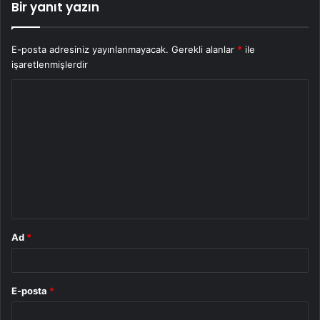
Bir yanıt yazın
E-posta adresiniz yayınlanmayacak.
Gerekli alanlar
*
ile
işaretlenmişlerdir
Y
o
r
u
m
*
Ad
*
E-posta
*