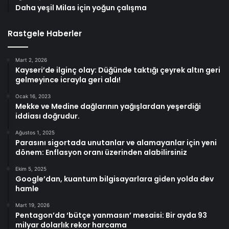
Daha yeşil Milas için yoğun çalışma
Rastgele Haberler
Mart 2, 2026
Kayseri’de ilginç olay: Düğünde taktığı çeyrek altın geri
gelmeyince icrayla geri aldı!
Ocak 16, 2023
Mekke ve Medine dağlarının yağışlardan yeşerdiği
iddiası doğrudur.
Ağustos 1, 2025
Parasını sigortada unutanlar ve alamayanlar için yeni
dönem: Enflasyon oranı üzerinden alabilirsiniz
Ekim 5, 2025
Google’dan, kuantum bilgisayarlara giden yolda dev
hamle
Mart 19, 2026
Pentagon’da ‘bütçe yanmasın’ mesaisi: Bir ayda 93
milyar dolarlık rekor harcama