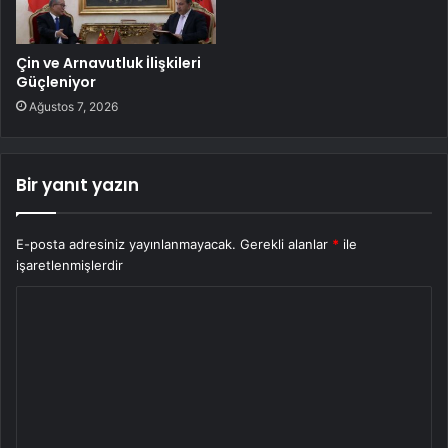
Çin ve Arnavutluk İlişkileri
Güçleniyor
Ağustos 7, 2026
Bir yanıt yazın
E-posta adresiniz yayınlanmayacak.
Gerekli alanlar
*
ile
işaretlenmişlerdir
Y
o
r
u
m