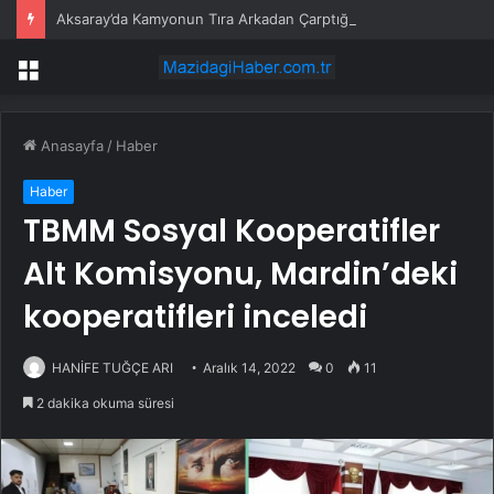
Aksaray’da Kamyonun Tıra Arkadan Çarptığı Kazada 2 Kişi Yaralandı
Menü
Anasayfa
/
Haber
Haber
TBMM Sosyal Kooperatifler
Alt Komisyonu, Mardin’deki
kooperatifleri inceledi
HANİFE TUĞÇE ARI
Aralık 14, 2022
0
11
2 dakika okuma süresi